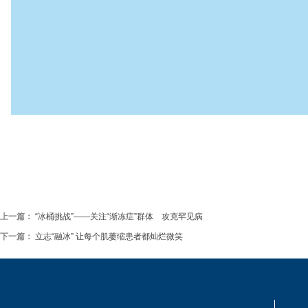
上一篇：
“冰桶挑战”——关注“渐冻症”群体 攻克罕见病
下一篇：
立志“融冰” 让每个肌萎缩患者都灿烂微笑